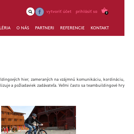
vytvoriť účet
prihlásiť sa
0
LÉRIA
O NÁS
PARTNERI
REFERENCIE
KONTAKT
ildingových hier, zameraných na vzájmnú komunikáciu, kordináciu,
lizuje a požiadaviek zadávateľa. Veľmi často sa teambuildingové hry