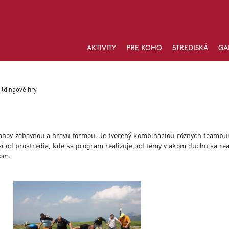
AKTIVITY
PRE KOHO
STREDISKÁ
GA
ldingové hry
ťahov zábavnou a hravu formou. Je tvorený kombináciou rôznych teambu
isí od prostredia, kde sa program realizuje, od témy v akom duchu sa rea
mom.