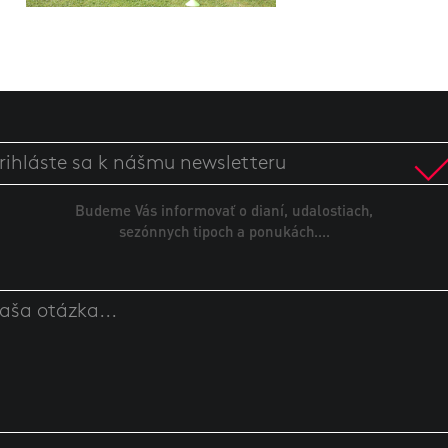
Budeme Vás informovať o dianí, udalostiach,
sezónnych tipoch a ponukách....