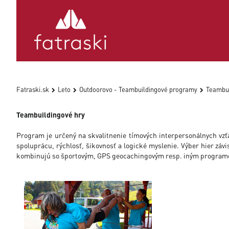
Fatraski.sk
Leto
Outdoorovo - Teambuildingové programy
Teambui
Teambuildingové hry
Program je určený na skvalitnenie tímových interpersonálnych vz
spoluprácu, rýchlosť, šikovnosť a logické myslenie. Výber hier záv
kombinujú so športovým, GPS geocachingovým resp. iným progra