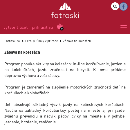
vytvoriť účet
prihlásiť sa
0
Fatraski.sk
Leto
Školy v prírode
Zábava na kolesách
Zábava na kolesách
Program ponúka aktivity na kolesách: in-line korčuľovanie, jazdenie
na kolobežkách, jazdu zručnosti na bicykli. K tomu prídáme
dopravnú výchovu a veľa zábavy.
Program je zameraný na zlepšenie motorických zručností detí na
korčuliach a kolobežkách..
Deti absolvujú základný výcvik jazdy na kolieskových korčuliach.
Naučia sa základný korčuliarksy postoj na mieste aj pri jazde,
zvládnu prevenciu a nácvik pádov, cviky na mieste a v pohybe,
jazdenie, brzdenie, zatáčanie.