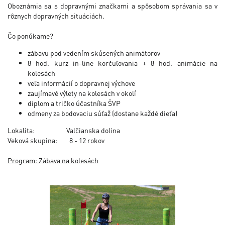
Oboznámia sa s dopravnými značkami a spôsobom správania sa v
rôznych dopravných situáciách.
Čo ponúkame?
zábavu pod vedením skúsených animátorov
8 hod. kurz in-line korčuľovania + 8 hod. animácie na
kolesách
veľa informácií o dopravnej výchove
zaujímavé výlety na kolesách v okolí
diplom a tričko účastníka ŠVP
odmeny za bodovaciu súťaž (dostane každé dieťa)
Lokalita: Valčianska dolina
Veková skupina: 8 - 12 rokov
Program: Zábava na kolesách