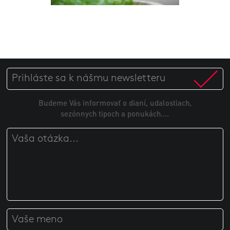
Budeme Vás informovať o dianí, udalostiach,
sezónnych tipoch a ponukách....