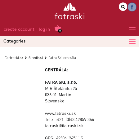
create account
log in
0
Categories
Fartraski.sk
Strediská
Fatra Ski centrála
CENTRÁLA
:
FATRA SKI, s.r.o.
M.R.Štefánika 25
036 01 Martin
Slovensko
www.fatraski.sk
Tel.:
+421-(0)43 4285V 366
fatraski@fatraski.sk
GPS: 49°04´245´´ S