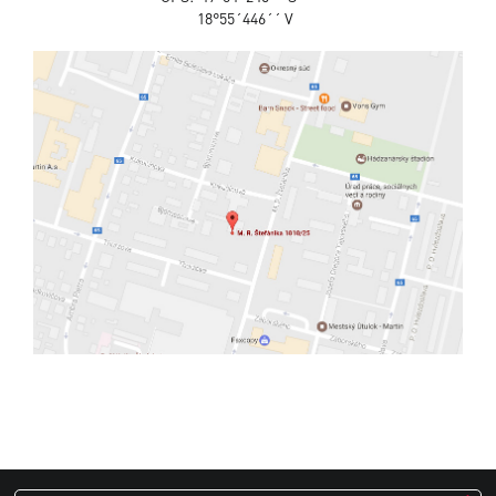
18°55´446´´ V