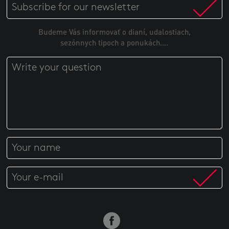
Budeme Vás informovať o dianí, udalostiach,
sezónnych tipoch a ponukách....