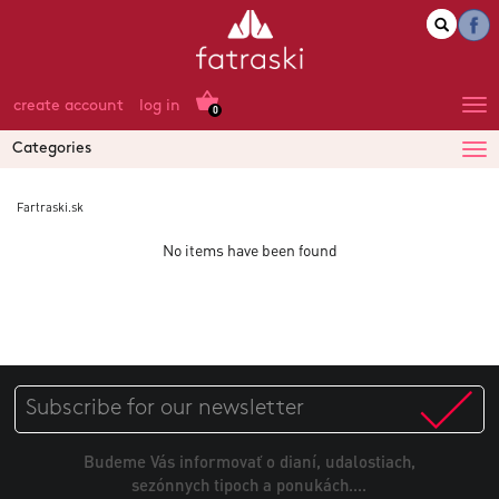
create account
log in
0
Categories
Fartraski.sk
No items have been found
Budeme Vás informovať o dianí, udalostiach,
sezónnych tipoch a ponukách....