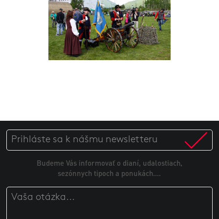
Budeme Vás informovať o dianí, udalostiach,
sezónnych tipoch a ponukách....