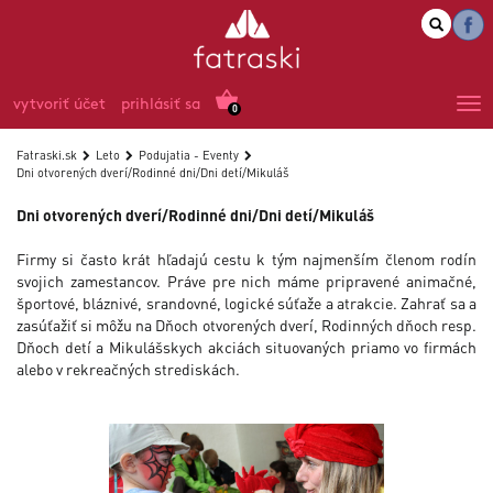
vytvoriť účet
prihlásiť sa
0
Fatraski.sk
Leto
Podujatia - Eventy
Dni otvorených dverí/Rodinné dni/Dni detí/Mikuláš
Dni otvorených dverí/Rodinné dni/Dni detí/Mikuláš
Firmy si často krát hľadajú cestu k tým najmenším členom rodín
svojich zamestancov. Práve pre nich máme pripravené animačné,
športové, bláznivé, srandovné, logické súťaže a atrakcie. Zahrať sa a
zasúťažiť si môžu na Dňoch otvorených dverí, Rodinných dňoch resp.
Dňoch detí a Mikulášskych akciách situovaných priamo vo firmách
alebo v rekreačných strediskách.