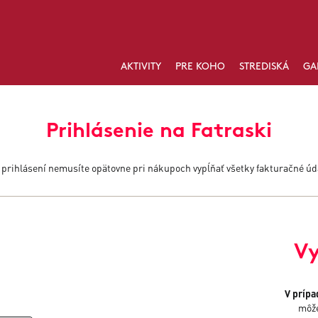
AKTIVITY
PRE KOHO
STREDISKÁ
GA
Prihlásenie na Fatraski
 prihlásení nemusíte opätovne pri nákupoch vypĺňať všetky fakturačné úd
Vy
V prípa
môže