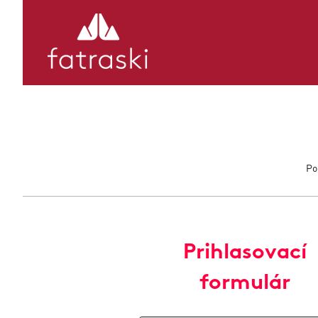
Po
Prihlasovací
formulár