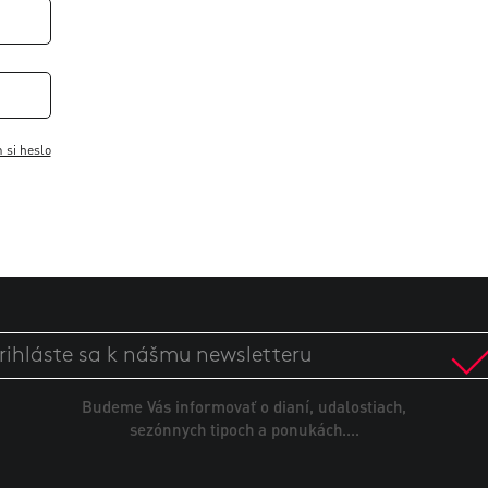
si heslo
Budeme Vás informovať o dianí, udalostiach,
sezónnych tipoch a ponukách....