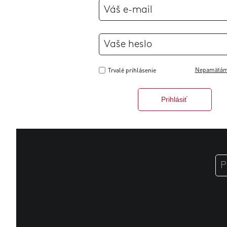
Nepamätám 
Trvalé prihlásenie
Prihlásiť