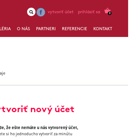
vytvoriť účet
prihlásiť sa
0
LÉRIA
O NÁS
PARTNERI
REFERENCIE
KONTAKT
aje
tvoriť nový účet
de, že ešte nemáte u nás vytvorený účet,
te si ho jednoducho vytvoriť za minútu