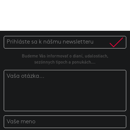
Budeme Vás informovať o dianí, udalostiach,
sezónnych tipoch a ponukách....