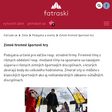
vytvoriť účet
prihlásiť sa
0
Fatraski.sk
Zima
Podujatia a eventy
Zimné firemné športové hry
Zimné firemné športové hry
Podujatia určené pre väčšie resp. stredné firmy. Firemné tímy z
rôznych oddelení resp. miešané tímy na spoznanie sa navzájom
súperia v rôznych zimných športových disciplínach, v ktorých
zbierajú body do celkového hodnotenia. Zmerať sily si môžete v
klasických športových ako aj neštandardných zábavno-súťažných
disciplínach.