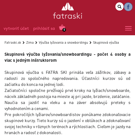
vytvoriť účet
prihlásiť sa
0
Fatraski.sk
Zima
Výučba lyžovania a snowbordingu
Skupinová výučba
Skupinová výučba lyžovania/snowboardingu - počet 4 osoby a
viac s jedným inštruktorom
Skupinová výučba s FATRA SKI prináša veľa zážitkov, zábavy a
radosti zo spoločného napredovania. Účastníci kurzov sú od
začiatku do konca na jednej lodi.
Začiatočníci spoločne prežívajú prvé kroky na lyžiach/snowboarde,
nácvik základnéh postoja na mieste aj pri jazde, brzdenie, zatáčanie.
Naučia sa jazdiť na vleku a na záver absolvujú preteky s
vyhodnotením a cenami.
Pre pokročilých lyžiarov/snowboardistov ponúkame zdokonaľovacie
skupinové kurzy. Tieto kurzy sú o jazdení v oblúkoch a zdoknaľovaní
svojej techniky v rôznych terénoch a rýchlostiach. Cieľom je jazdy na
hranách a radosť z dokonalosti.