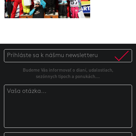
Budeme Vás informovať o dianí, udalostiach,
sezónnych tipoch a ponukách....