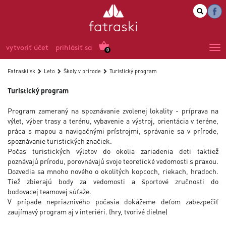
vytvoriť účet
prihlásiť sa
0
Fatraski.sk
Leto
Školy v prírode
Turistický program
Turistický program
Program zameraný na spoznávanie zvolenej lokality - príprava na
výlet, výber trasy a terénu, vybavenie a výstroj, orientácia v teréne,
práca s mapou a navigačnými prístrojmi, správanie sa v prírode,
spoznávanie turistických značiek.
Počas turistických výletov do okolia zariadenia deti taktiež
poznávajú prírodu, porovnávajú svoje teoretické vedomosti s praxou.
Dozvedia sa mnoho nového o okolitých kopcoch, riekach, hradoch.
Tiež zbierajú body za vedomosti a športové zručnosti do
bodovacej teamovej súťaže.
V prípade nepriaznivého počasia dokážeme deťom zabezpečiť
zaujímavý program aj v interiéri. (hry, tvorivé dielne)