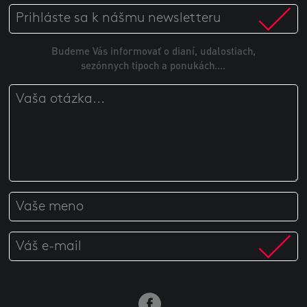
Budeme Vás informovať o dianí, udalostiach,
sezónnych tipoch a ponukách....