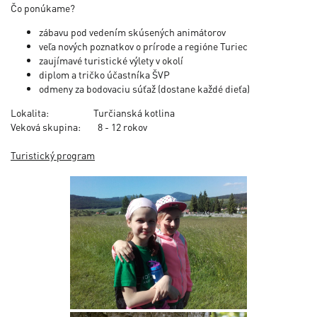
Čo ponúkame?
zábavu pod vedením skúsených animátorov
veľa nových poznatkov o prírode a regióne Turiec
zaujímavé turistické výlety v okolí
diplom a tričko účastníka ŠVP
odmeny za bodovaciu súťaž (dostane každé dieťa)
Lokalita: Turčianská kotlina
Veková skupina: 8 - 12 rokov
Turistický program