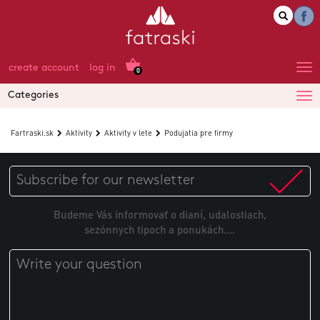
create account
log in
0
Categories
Fartraski.sk
Aktivity
Aktivity v lete
Podujatia pre firmy
Budeme Vás informovať o dianí, udalostiach,
sezónnych tipoch a ponukách....