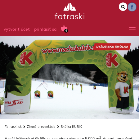
vytvoriť účet
prihlásiť sa
0
Fatraski.sk
Zimná prezentácia
Škôlka KUBÍK
2
Areál lyžiarskej škôlky s rozlohou viac ako 5 000 m
, dvomi lanovými