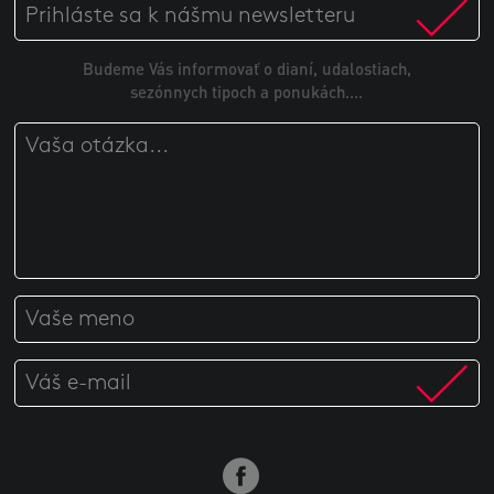
Budeme Vás informovať o dianí, udalostiach,
sezónnych tipoch a ponukách....